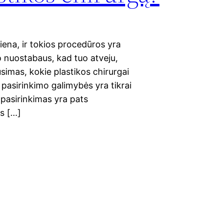
iena, ir tokios procedūros yra
ko nuostabaus, kad tuo atveju,
usimas, kokie plastikos chirurgai
n pasirinkimo galimybės yra tikrai
 pasirinkimas yra pats
us […]