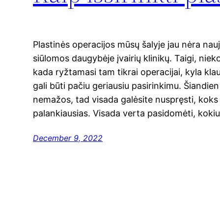
Plastinės operacijos mūsų šalyje jau nėra nauj
siūlomos daugybėje įvairių klinikų. Taigi, nie
kada ryžtamasi tam tikrai operacijai, kyla kla
gali būti pačiu geriausiu pasirinkimu. Šiandie
nemažos, tad visada galėsite nuspręsti, koks
palankiausias. Visada verta pasidomėti, koki
December 9, 2022