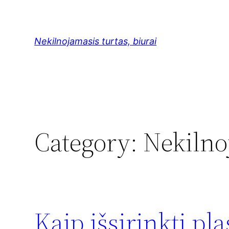
Skip
to
content
Nekilnojamasis turtas, biurai
Category:
Nekilno
Kaip išsirinkti pl