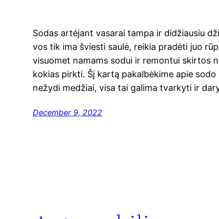
Sodas artėjant vasarai tampa ir didžiausiu dž
vos tik ima šviesti saulė, reikia pradėti juo rū
visuomet namams sodui ir remontui skirtos nau
kokias pirkti. Šį kartą pakalbėkime apie sodo
nežydi medžiai, visa tai galima tvarkyti ir dary
December 9, 2022