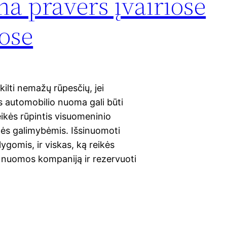
a pravers įvairiose
jose
kilti nemažų rūpesčių, jei
s automobilio nuoma gali būti
eikės rūpintis visuomeninio
onės galimybėmis. Išsinuomoti
ygomis, ir viskas, ką reikės
lių nuomos kompaniją ir rezervuoti