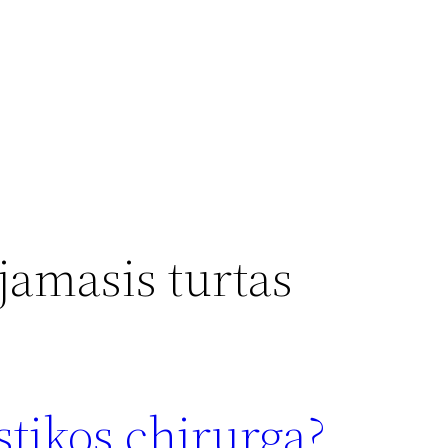
jamasis turtas
astikos chirurgą?