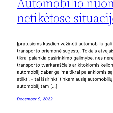
Automobilio nuom
netikėtose situaci
Įpratusiems kasdien važinėti automobiliu gali 
transporto priemonė sugestų. Tokiais atvejai
tikrai palankia pasirinkimo galimybe, nes ner
transporto tvarkaraščiais ar kitokiomis keli
automobilį dabar galima tikrai palankiomis sąl
atlikti, – tai išsirinkti tinkamiausią automobi
automobilį tam […]
December 9, 2022