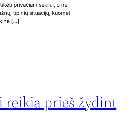
ikėti privačiam sekliui, o ne
žnų, tipinių situacijų, kuomet
ikinė […]
 reikia prieš žydint