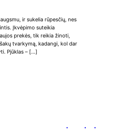
iaugsmu, ir sukelia rūpesčių, nes
pintis. Įkvėpimo suteikia
jos prekės, tik reikia žinoti,
 šakų tvarkymą, kadangi, kol dar
ti. Pjūklas – […]