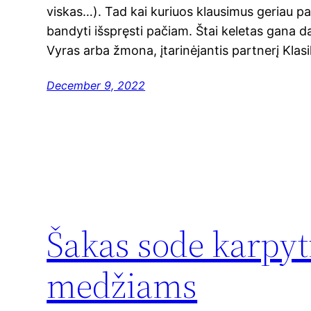
viskas…). Tad kai kuriuos klausimus geriau pat
bandyti išspręsti pačiam. Štai keletas gana da
Vyras arba žmona, įtarinėjantis partnerį Klas
December 9, 2022
Šakas sode karpyti
medžiams