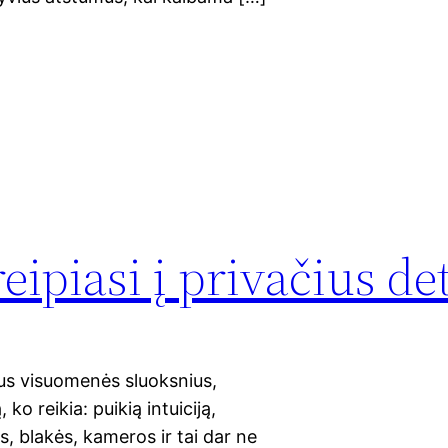
eipiasi į privačius d
ius visuomenės sluoksnius,
ko reikia: puikią intuiciją,
s, blakės, kameros ir tai dar ne