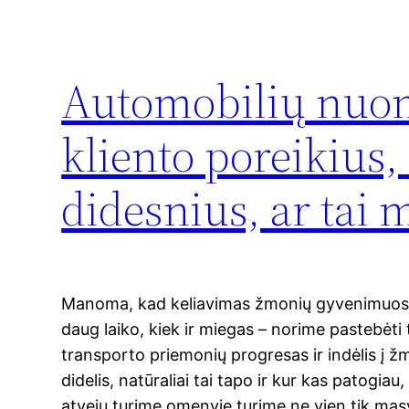
Automobilių nuom
kliento poreikius, 
didesnius, ar tai
Manoma, kad keliavimas žmonių gyvenimuose 
daug laiko, kiek ir miegas – norime pastebėti 
transporto priemonių progresas ir indėlis į 
didelis, natūraliai tai tapo ir kur kas patogiau
atveju turime omenyje turime ne vien tik mas