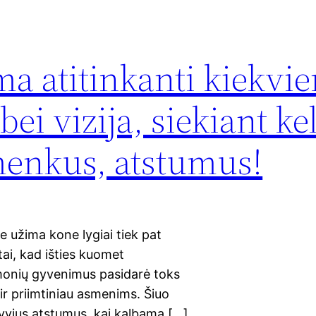
a atitinkanti kiekvi
bei vizija, siekiant ke
 menkus, atstumus!
užima kone lygiai tiek pat
tai, kad išties kuomet
žmonių gyvenimus pasidarė toks
, ir priimtiniau asmenims. Šiuo
yvius atstumus, kai kalbama […]