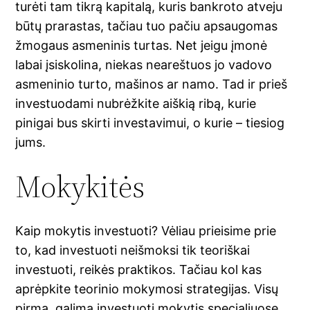
turėti tam tikrą kapitalą, kuris bankroto atveju
būtų prarastas, tačiau tuo pačiu apsaugomas
žmogaus asmeninis turtas. Net jeigu įmonė
labai įsiskolina, niekas neareštuos jo vadovo
asmeninio turto, mašinos ar namo. Tad ir prieš
investuodami nubrėžkite aiškią ribą, kurie
pinigai bus skirti investavimui, o kurie – tiesiog
jums.
Mokykitės
Kaip mokytis investuoti? Vėliau prieisime prie
to, kad investuoti neišmoksi tik teoriškai
investuoti, reikės praktikos. Tačiau kol kas
aprėpkite teorinio mokymosi strategijas. Visų
pirma, galima investuoti mokytis specialiuose