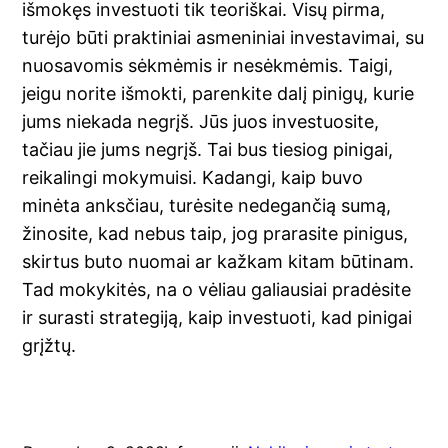
išmokęs investuoti tik teoriškai. Visų pirma,
turėjo būti praktiniai asmeniniai investavimai, su
nuosavomis sėkmėmis ir nesėkmėmis. Taigi,
jeigu norite išmokti, parenkite dalį pinigų, kurie
jums niekada negrįš. Jūs juos investuosite,
tačiau jie jums negrįš. Tai bus tiesiog pinigai,
reikalingi mokymuisi. Kadangi, kaip buvo
minėta anksčiau, turėsite nedegančią sumą,
žinosite, kad nebus taip, jog prarasite pinigus,
skirtus buto nuomai ar kažkam kitam būtinam.
Tad mokykitės, na o vėliau galiausiai pradėsite
ir surasti strategiją, kaip investuoti, kad pinigai
grįžtų.