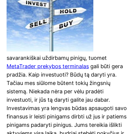
savarankiškai uždirbamų pinigų, tuomet
MetaTrader prekybos terminalas
gali būti gera
pradžia. Kaip investuoti? Būdų tą daryti yra.
Tačiau mes siūlome būtent tokių žingsnių
sistemą. Niekada nėra per vėlu pradėti
investuoti, ir jūs tą daryti galite jau dabar.
Investavimas yra lengvas būdas apsaugoti savo
finansus ir leisti pinigams dirbti už jus ir patiems
pinigams padaryti pinigus. Jums tereikia išlikti
aktyviems visą laiką, budriai stebėti pokyčius ir