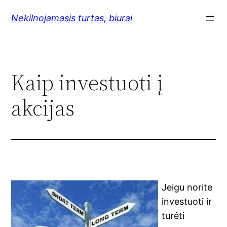
Skip
Nekilnojamasis turtas, biurai
to
content
Kaip investuoti į
akcijas
Jeigu norite
investuoti ir
turėti