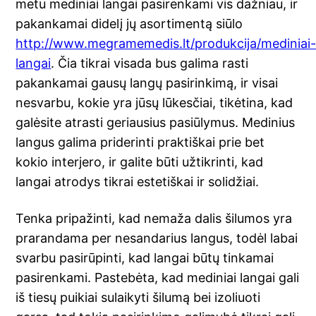
metu mediniai langai pasirenkami vis dažniau, ir
pakankamai didelį jų asortimentą siūlo
http://www.megramemedis.lt/produkcija/mediniai
langai
. Čia tikrai visada bus galima rasti
pakankamai gausų langų pasirinkimą, ir visai
nesvarbu, kokie yra jūsų lūkesčiai, tikėtina, kad
galėsite atrasti geriausius pasiūlymus. Medinius
langus galima priderinti praktiškai prie bet
kokio interjero, ir galite būti užtikrinti, kad
langai atrodys tikrai estetiškai ir solidžiai.
Tenka pripažinti, kad nemaža dalis šilumos yra
prarandama per nesandarius langus, todėl labai
svarbu pasirūpinti, kad langai būtų tinkamai
pasirenkami. Pastebėta, kad mediniai langai gali
iš tiesų puikiai sulaikyti šilumą bei izoliuoti