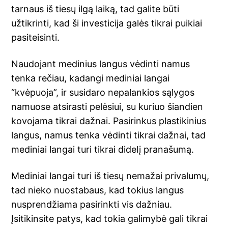
tarnaus iš tiesų ilgą laiką, tad galite būti
užtikrinti, kad ši investicija galės tikrai puikiai
pasiteisinti.
Naudojant medinius langus vėdinti namus
tenka rečiau, kadangi mediniai langai
“kvėpuoja”, ir susidaro nepalankios sąlygos
namuose atsirasti pelėsiui, su kuriuo šiandien
kovojama tikrai dažnai. Pasirinkus plastikinius
langus, namus tenka vėdinti tikrai dažnai, tad
mediniai langai turi tikrai didelį pranašumą.
Mediniai langai turi iš tiesų nemažai privalumų,
tad nieko nuostabaus, kad tokius langus
nusprendžiama pasirinkti vis dažniau.
Įsitikinsite patys, kad tokia galimybė gali tikrai