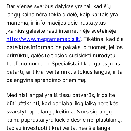
Dar vienas svarbus dalykas yra tai, kad šių
langų kaina nėra tokia didelė, kaip kartais yra
manoma, ir informacijos apie nustatytus
įkainius galėsite rasti internetinėje svetainėje
http://www.megramemedis.lt/
. Tikėtina, kad čia
pateiktos informacijos pakaks, o tuomet, jei jos
pritrūktų, galėsite tiesiog susisiekti nurodytu
telefono numeriu. Specialistai tikrai galės jums
patarti, ar tikrai verta rinktis tokius langus, ir tai
palengvins sprendimo priėmimą.
Mediniai langai yra iš tiesų patvarūs, ir galite
būti užtikrinti, kad dar labai ilgą laiką nereikės
svarstyti apie langų keitimą. Nors šių langų
kaina paprastai yra kiek didesnė nei plastikinių,
tačiau investuoti tikrai verta, nes šie langai