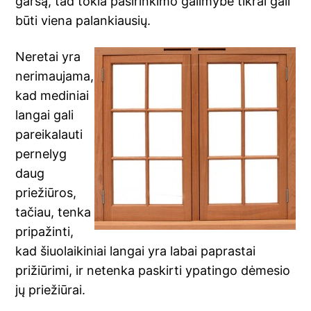
garsą, tad tokia pasirinkimo galimybė tikrai gali
būti viena palankiausių.
Neretai yra
nerimaujama,
kad mediniai
langai gali
pareikalauti
pernelyg
daug
priežiūros,
tačiau, tenka
pripažinti,
kad šiuolaikiniai langai yra labai paprastai
prižiūrimi, ir netenka paskirti ypatingo dėmesio
jų priežiūrai.